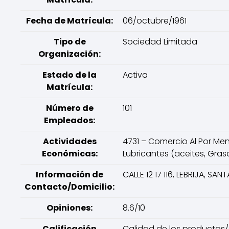
Fecha de Matrícula:
06/octubre/1961
Tipo de
Sociedad Limitada
Organización:
Estado de la
Activa
Matrícula:
Número de
101
Empleados:
Actividades
4731 – Comercio Al Por Me
Económicas:
Lubricantes (aceites, Gras
Información de
CALLE 12 17 116, LEBRIJA, S
Contacto/Domicilio:
Opiniones:
8.6/10
Calificación
Calidad de los productos/ser