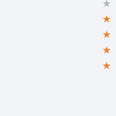
★
★
★
★
★