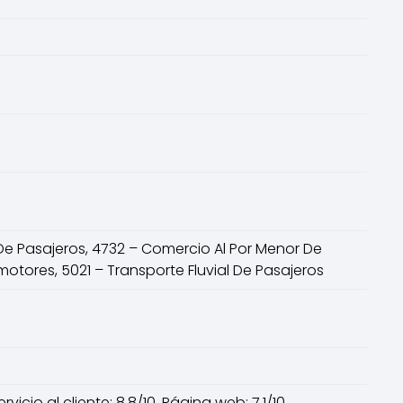
De Pasajeros, 4732 – Comercio Al Por Menor De
motores, 5021 – Transporte Fluvial De Pasajeros
vicio al cliente: 8.8/10, Página web: 7.1/10,