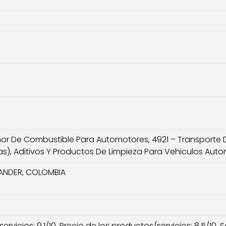
nor De Combustible Para Automotores, 4921 – Transporte 
as), Aditivos Y Productos De Limpieza Para Vehiculos Auto
ANTANDER, COLOMBIA
vicios: 9.1/10, Precio de los productos/servicios: 8.5/10, Ser