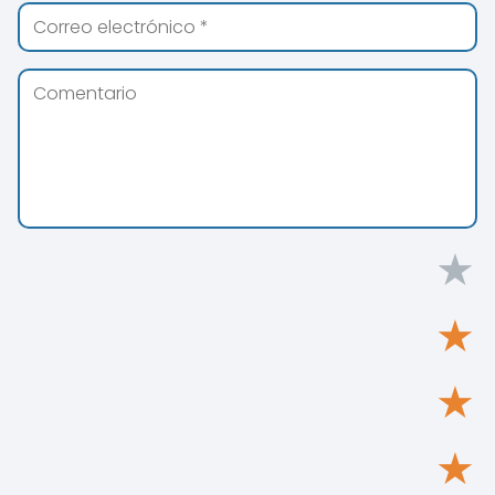
★
★
★
★