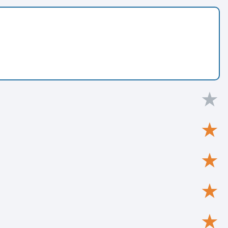
★
★
★
★
★