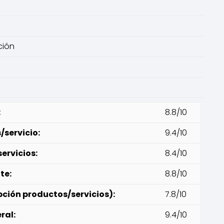
ción
:
8.8/10
servicio:
9.4/10
ervicios:
8.4/10
te:
8.8/10
pción productos/servicios):
7.8/10
ral:
9.4/10