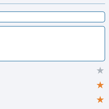
★
★
★