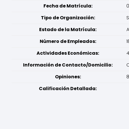
Fecha de Matrícula:
0
Tipo de Organización:
Estado de la Matrícula:
A
Número de Empleados:
1
Actividades Económicas:
4
Información de Contacto/Domicilio:
C
Opiniones:
8
Calificación Detallada: