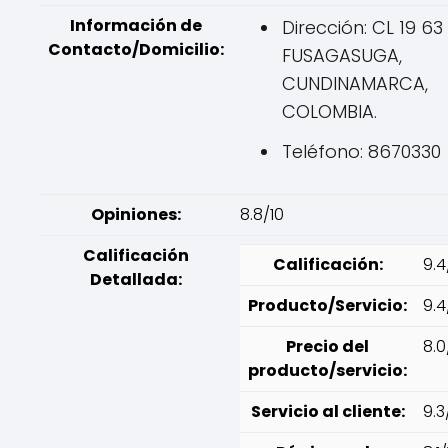
Información de
Dirección: CL 19 63 
Contacto/Domicilio:
FUSAGASUGA,
CUNDINAMARCA,
COLOMBIA.
Teléfono: 8670330
Opiniones:
8.8/10
Calificación
Calificación:
9.4
Detallada:
Producto/Servicio:
9.4
Precio del
8.0
producto/servicio:
Servicio al cliente:
9.3