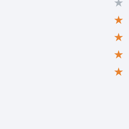
★
★
★
★
★