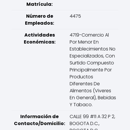
Matrícula:
Número de
4475
Empleados:
Actividades
4719-Comercio Al
Económicas:
Por Menor En
Establecimientos No
Especializados, Con
Surtido Compuesto
Principalmente Por
Productos
Diferentes De
Alimentos (Viveres
En General), Bebidas
Y Tabaco.
Información de
CALLE 99 #11 A 32 P 2,
Contacto/Domicilio:
BOGOTA D.C.,