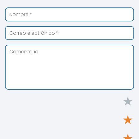
★
★
★