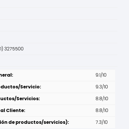
(1) 3275500
neral:
9.1/10
oductos/Servicio:
9.3/10
ductos/Servicios:
8.8/10
al Cliente:
8.8/10
ión de productos/servicios):
7.3/10