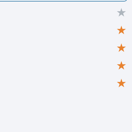
★
★
★
★
★