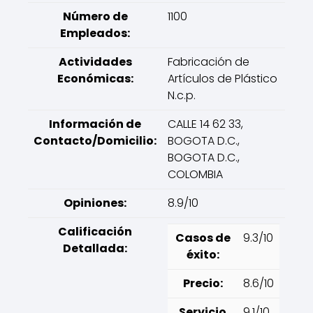
Número de
1100
Empleados:
Actividades
Fabricación de
Económicas:
Artículos de Plástico
N.c.p.
Información de
CALLE 14 62 33,
Contacto/Domicilio:
BOGOTA D.C.,
BOGOTA D.C.,
COLOMBIA
Opiniones:
8.9/10
Calificación
Casos de
9.3/10
Detallada:
éxito:
Precio:
8.6/10
Servicio
9.1/10