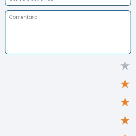
★
★
★
★