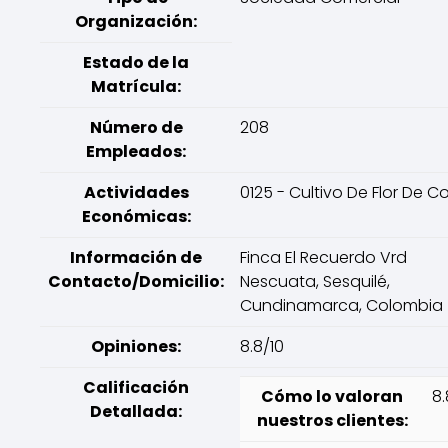
Organización:
Estado de la
Matrícula:
Número de
208
Empleados:
Actividades
0125 - Cultivo De Flor De C
Económicas:
Información de
Finca El Recuerdo Vrd
Contacto/Domicilio:
Nescuata, Sesquilé,
Cundinamarca, Colombia
Opiniones:
8.8/10
Calificación
Cómo lo valoran
8.
Detallada:
nuestros clientes: