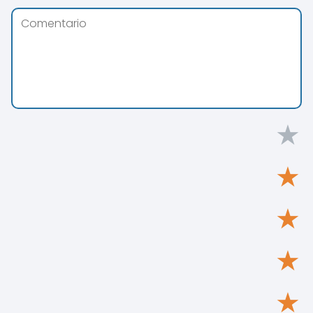
★
★
★
★
★