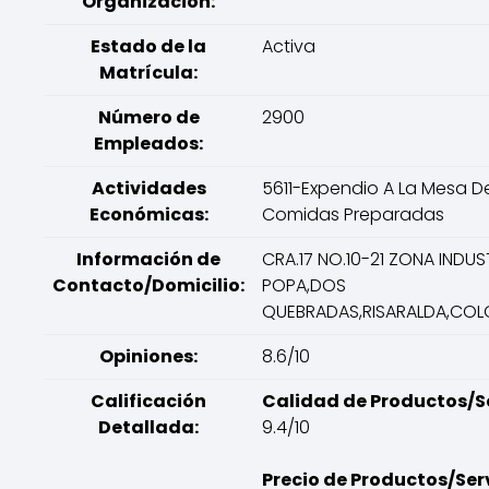
Organización:
Estado de la
Activa
Matrícula:
Número de
2900
Empleados:
Actividades
5611-Expendio A La Mesa D
Económicas:
Comidas Preparadas
Información de
CRA.17 NO.10-21 ZONA INDUS
Contacto/Domicilio:
POPA,DOS
QUEBRADAS,RISARALDA,COL
Opiniones:
8.6/10
Calificación
Calidad de Productos/Se
Detallada:
9.4/10
Precio de Productos/Serv