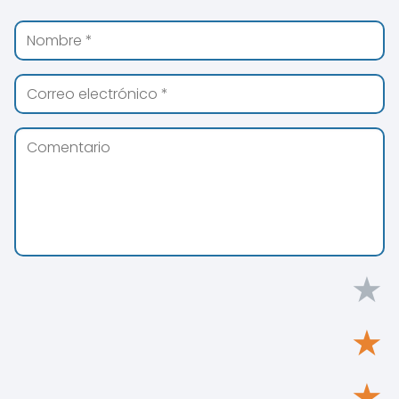
★
★
★