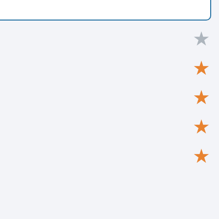
★
★
★
★
★