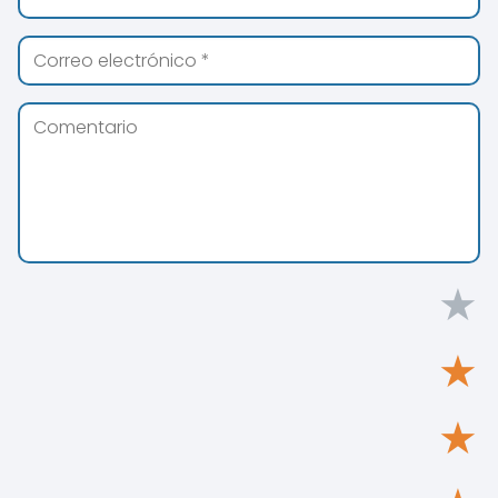
★
★
★