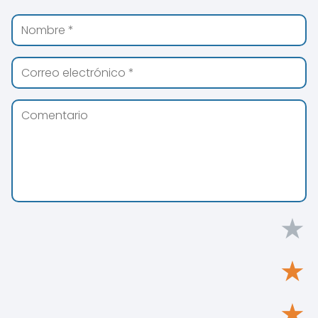
★
★
★