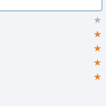
★
★
★
★
★