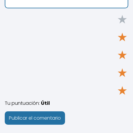
★
★
★
★
★
Tu puntuación:
Útil