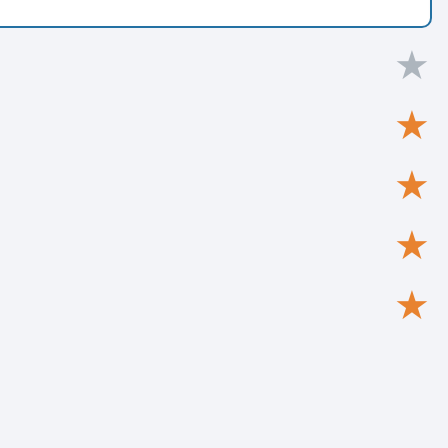
★
★
★
★
★