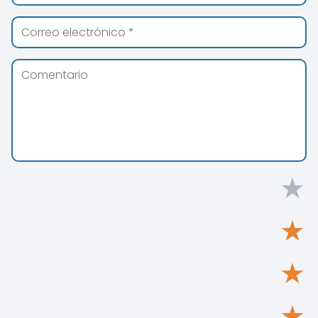
★
★
★
★