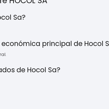
bre HOCOL SA
ocol Sa?
d económica principal de Hocol 
al.
ados de Hocol Sa?