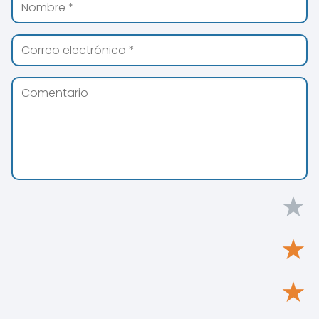
★
★
★