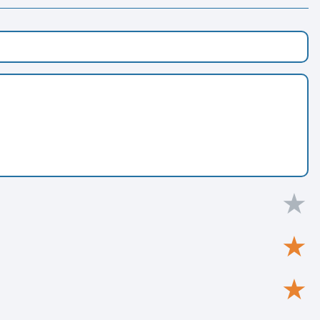
★
★
★