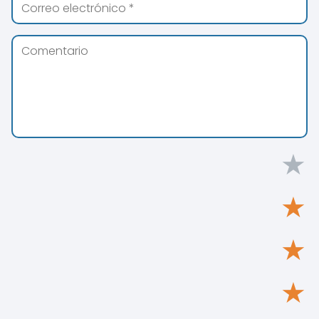
★
★
★
★