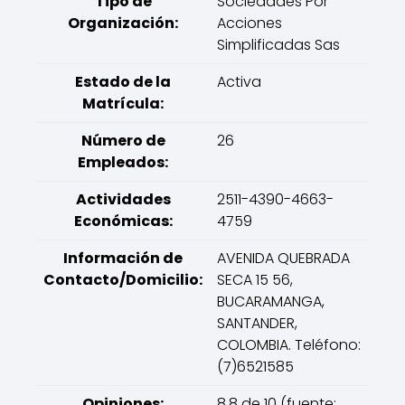
Tipo de
Sociedades Por
Organización:
Acciones
Simplificadas Sas
Estado de la
Activa
Matrícula:
Número de
26
Empleados:
Actividades
2511-4390-4663-
Económicas:
4759
Información de
AVENIDA QUEBRADA
Contacto/Domicilio:
SECA 15 56,
BUCARAMANGA,
SANTANDER,
COLOMBIA. Teléfono:
(7)6521585
Opiniones:
8.8 de 10 (fuente: