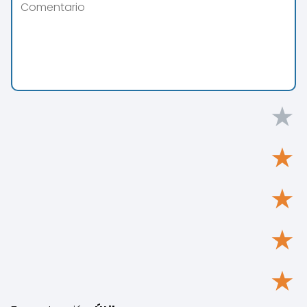
★
★
★
★
★