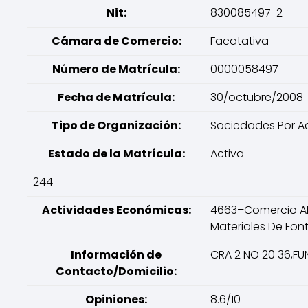
Nit:
830085497-2
Cámara de Comercio:
Facatativa
Número de Matrícula:
0000058497
Fecha de Matrícula:
30/octubre/2008
Tipo de Organización:
Sociedades Por Ac
Estado de la Matrícula:
Activa
244
Actividades Económicas:
4663–Comercio Al P
Materiales De Fon
Información de
CRA 2 NO 20 36,F
Contacto/Domicilio:
Opiniones:
8.6/10