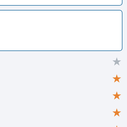
★
★
★
★