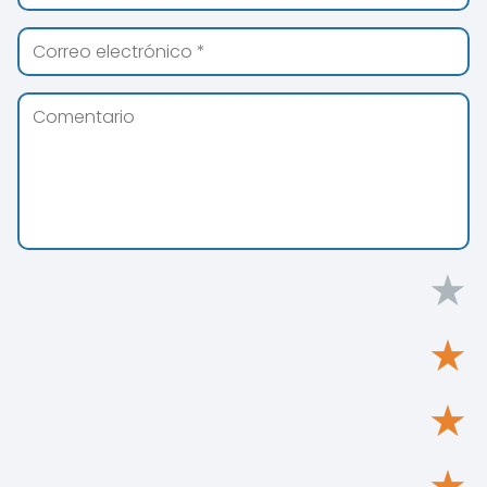
★
★
★
★