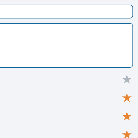
★
★
★
★