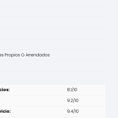
nes Propios O Arrendados
cios:
8.1/10
9.2/10
icio:
9.4/10