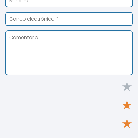
★
★
★