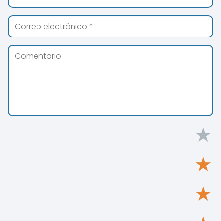
★
★
★