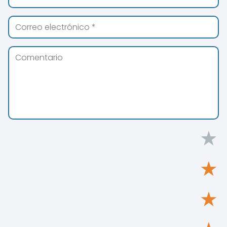
★
★
★