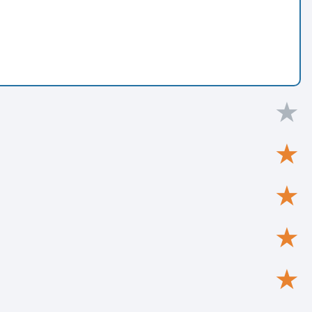
★
★
★
★
★