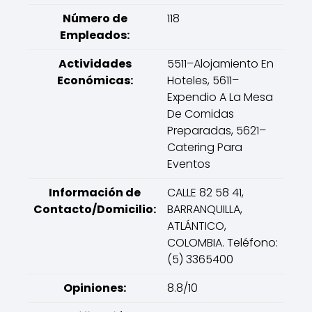
Número de
118
Empleados:
Actividades
5511–Alojamiento En
Económicas:
Hoteles, 5611–
Expendio A La Mesa
De Comidas
Preparadas, 5621–
Catering Para
Eventos
Información de
CALLE 82 58 41,
Contacto/Domicilio:
BARRANQUILLA,
ATLÁNTICO,
COLOMBIA. Teléfono:
(5) 3365400
Opiniones:
8.8/10