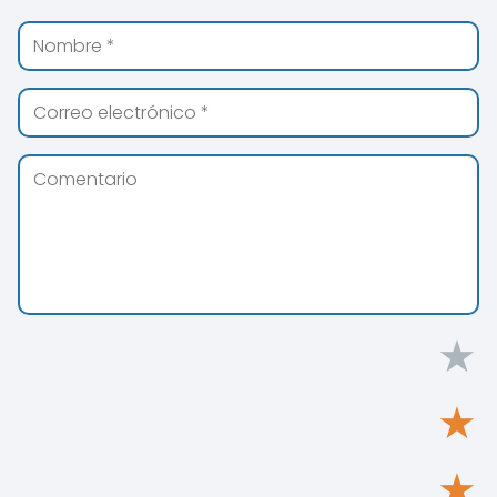
★
★
★