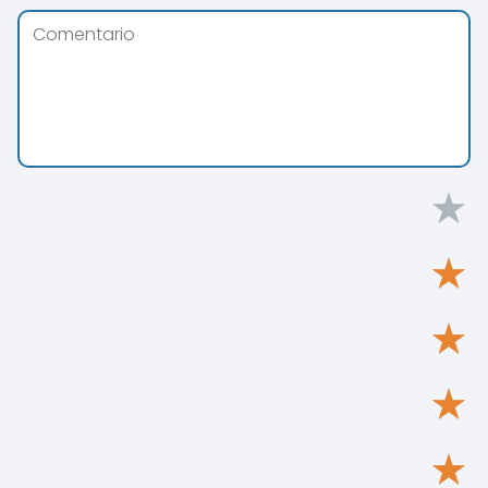
★
★
★
★
★