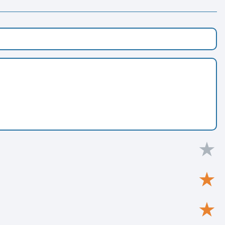
★
★
★