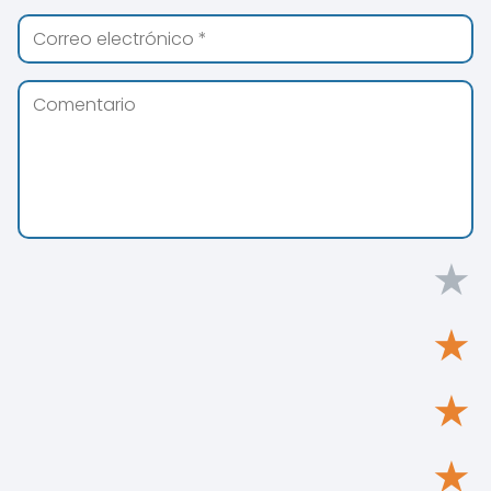
★
★
★
★