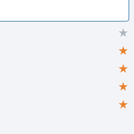
★
★
★
★
★