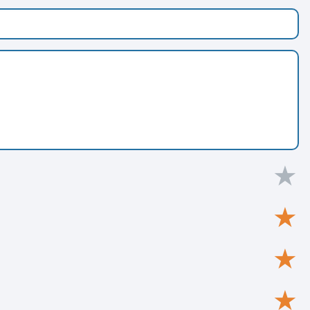
★
★
★
★