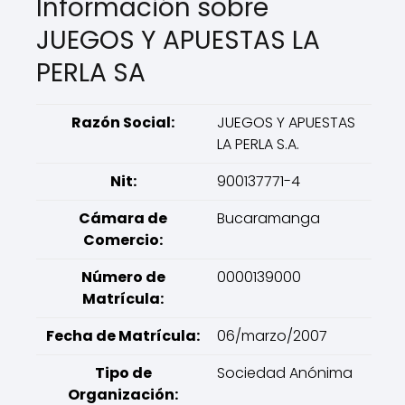
Información sobre
JUEGOS Y APUESTAS LA
PERLA SA
Razón Social:
JUEGOS Y APUESTAS
LA PERLA S.A.
Nit:
900137771-4
Cámara de
Bucaramanga
Comercio:
Número de
0000139000
Matrícula:
Fecha de Matrícula:
06/marzo/2007
Tipo de
Sociedad Anónima
Organización: