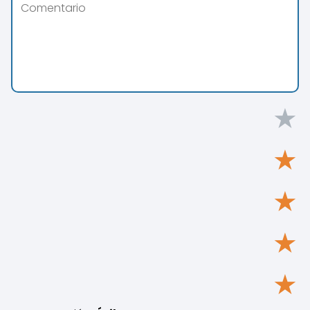
★
★
★
★
★