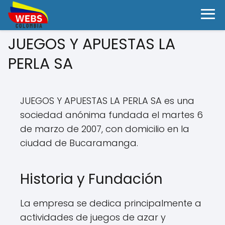
JUEGOS Y APUESTAS LA
PERLA SA
JUEGOS Y APUESTAS LA PERLA SA es una
sociedad anónima fundada el martes 6
de marzo de 2007, con domicilio en la
ciudad de Bucaramanga.
Historia y Fundación
La empresa se dedica principalmente a
actividades de juegos de azar y