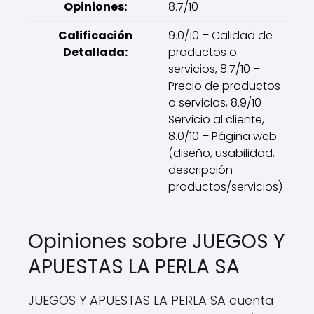
Opiniones:
8.7/10
Calificación
9.0/10 – Calidad de
Detallada:
productos o
servicios, 8.7/10 –
Precio de productos
o servicios, 8.9/10 –
Servicio al cliente,
8.0/10 – Página web
(diseño, usabilidad,
descripción
productos/servicios)
Opiniones sobre JUEGOS Y
APUESTAS LA PERLA SA
JUEGOS Y APUESTAS LA PERLA SA cuenta