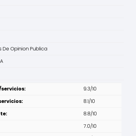
s De Opinion Publica
IA
servicios:
9.3/10
ervicios:
8.1/10
te:
8.8/10
7.0/10