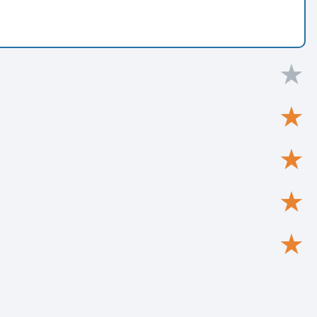
★
★
★
★
★