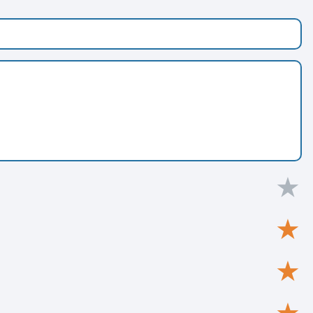
★
★
★