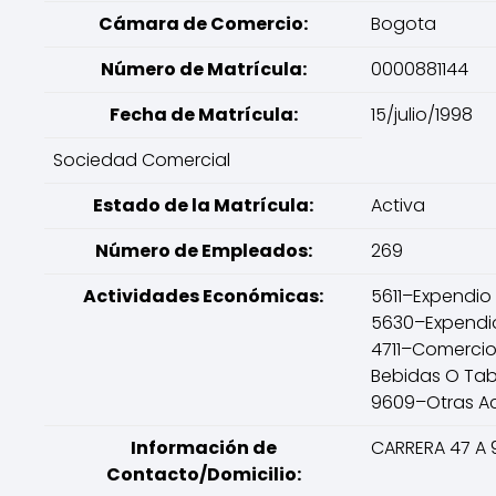
Cámara de Comercio:
Bogota
Número de Matrícula:
0000881144
Fecha de Matrícula:
15/julio/1998
Sociedad Comercial
Estado de la Matrícula:
Activa
Número de Empleados:
269
Actividades Económicas:
5611–Expendio
5630–Expendio
4711–Comercio
Bebidas O Ta
9609–Otras Act
Información de
CARRERA 47 A 
Contacto/Domicilio: