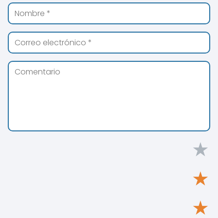
★
★
★