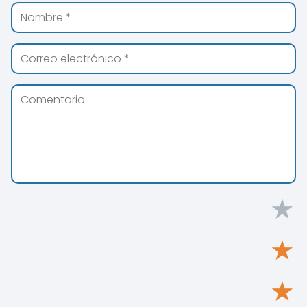
★
★
★