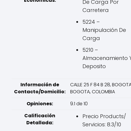
Económicas:
De Carga Por
Carretera
5224 –
Manipulación De
Carga
5210 –
Almacenamiento 
Deposito
Información de
CALLE 25 F 84 B 28, BOGOTA
Contacto/Domicilio:
BOGOTA, COLOMBIA
Opiniones:
9.1 de 10
Calificación
Precio Products/
Detallada:
Servicios: 8.3/10