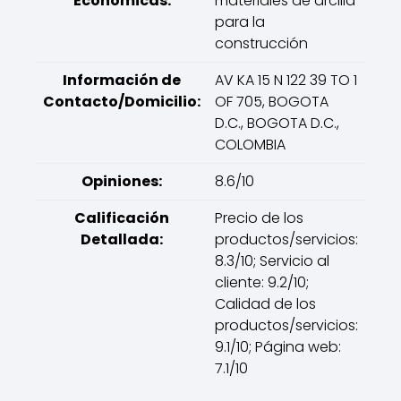
Económicas:
materiales de arcilla
para la
construcción
Información de
AV KA 15 N 122 39 TO 1
Contacto/Domicilio:
OF 705, BOGOTA
D.C., BOGOTA D.C.,
COLOMBIA
Opiniones:
8.6/10
Calificación
Precio de los
Detallada:
productos/servicios:
8.3/10; Servicio al
cliente: 9.2/10;
Calidad de los
productos/servicios:
9.1/10; Página web:
7.1/10