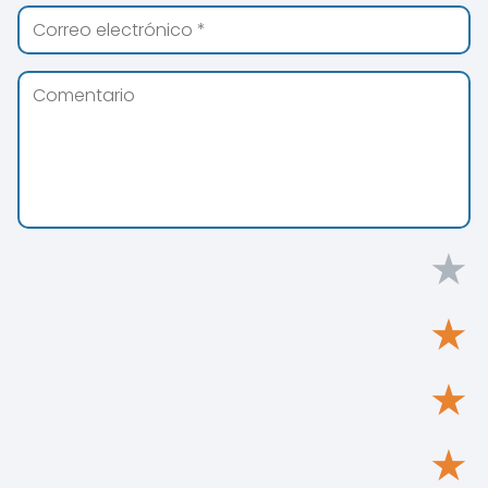
★
★
★
★