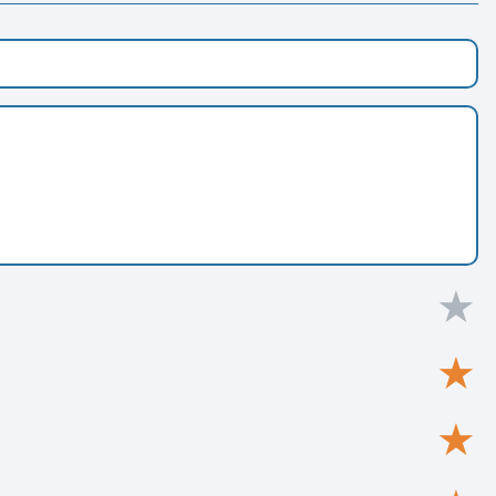
★
★
★