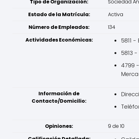
Tipo de Organización:
Sociedad A
Estado de la Matrícula:
Activa
Número de Empleados:
134
Actividades Económicas:
5811 -
5813 -
4799 -
Merca
Información de
Direcc
Contacto/Domicilio:
Teléfo
Opiniones:
9 de 10
Calificación Detallada: