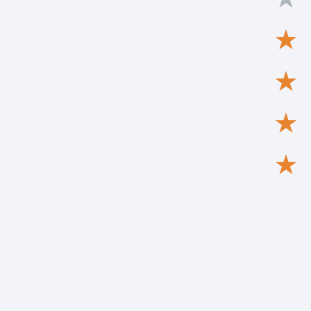
★
★
★
★