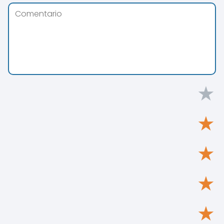
★
★
★
★
★