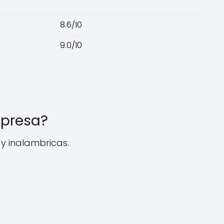
8.6/10
9.0/10
mpresa?
y inalambricas.