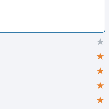
★
★
★
★
★