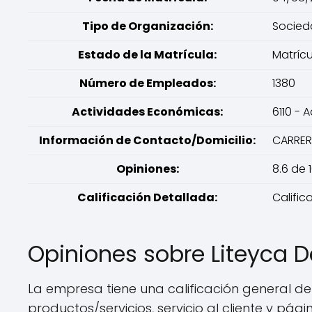
Tipo de Organización:
Socied
Estado de la Matrícula:
Matríc
Número de Empleados:
1380
Actividades Económicas:
6110 - 
Información de Contacto/Domicilio:
CARRER
Opiniones:
8.6 de 
Calificación Detallada:
Calific
Opiniones sobre Liteyca 
La empresa tiene una calificación general de
productos/servicios, servicio al cliente y pág